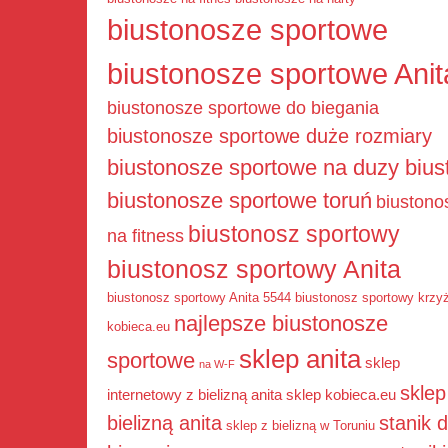
biustonosze sportowe
biustonosze sportowe Anit
biustonosze sportowe do biegania
biustonosze sportowe duże rozmiary
biustonosze sportowe na duzy bius
biustonosze sportowe toruń
biustono
biustonosz sportowy
na fitness
biustonosz sportowy Anita
biustonosz sportowy Anita 5544
biustonosz sportowy krzy
najlepsze biustonosze
kobieca.eu
sklep anita
sportowe
sklep
na W-F
sklep
internetowy z bielizną anita
sklep kobieca.eu
bielizną anita
stanik 
sklep z bielizną w Toruniu