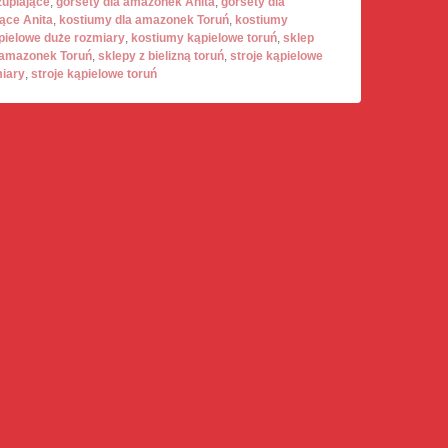
uplające
,
gorsety dla amazonek Anita
,
gorsety dla
ące Anita
,
kostiumy dla amazonek Toruń
,
kostiumy
pielowe duże rozmiary
,
kostiumy kąpielowe toruń
,
sklep
 amazonek Toruń
,
sklepy z bielizną toruń
,
stroje kąpielowe
miary
,
stroje kąpielowe toruń