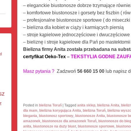
– eleganckie biustonosze dobrze trzymające również 
– komfortowe biustonosze i gorsety bez fiszbin ( 
– profesjonalne biustonosze sportowe ( do miseczki
– bielizna dla kobiet w ciąży i karmiących piersią
– stroje kąpielowe jednoczęściowe i dwuczęściowe
– bieliznę i stroje kąpielowe dla Pań po mastektomi
Bielizna firmy Anita
została przebadana na subst
ed
certyfikat Oeko-Tex
–
TEKSTYLIA GODNE ZAUF
Masz pytania
?
Zadzwoń
56 660 15 00
lub napisz 
sz
z
Posted in
bielizna Toruń
|
Tagged
anita sklep
,
bielizna Anita
,
bieli
dla mam
,
bielizna korygująca Anita
,
bielizna Toruń
,
bielizna wysz
biegania
,
biustonosz sportowy
,
biustonosze Anita
,
biustonosze be
amazonek
,
biustonosze dla amazonek Toruń
,
biustonosze do bie
anita
,
biustonosze na duży biust
,
biustonosze sportowe
,
biustono