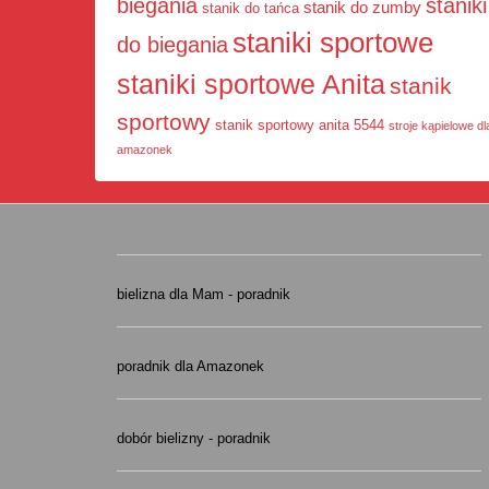
staniki
biegania
stanik do zumby
stanik do tańca
staniki sportowe
do biegania
staniki sportowe Anita
stanik
sportowy
stanik sportowy anita 5544
stroje kąpielowe dl
amazonek
bielizna dla Mam - poradnik
poradnik dla Amazonek
dobór bielizny - poradnik