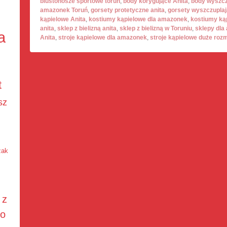
biustonosze sportowe toruń
,
body korygujące Anita
,
body wyszcz
amazonek Toruń
,
gorsety protetyczne anita
,
gorsety wyszczuplaj
kąpielowe Anita
,
kostiumy kąpielowe dla amazonek
,
kostiumy ką
anita
,
sklep z bielizną anita
,
sklep z bielizną w Toruniu
,
sklepy dla
a
Anita
,
stroje kąpielowe dla amazonek
,
stroje kąpielowe duże roz
t
sz
żak
 z
do