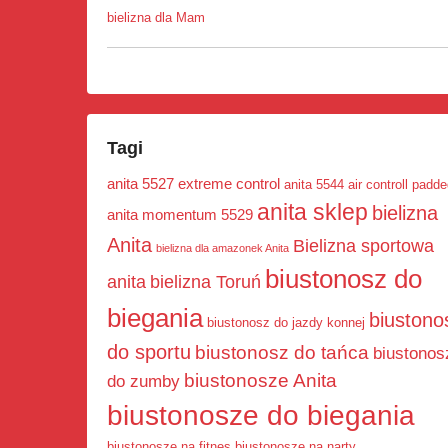
bielizna dla Mam
Tagi
anita 5527 extreme control
anita 5544 air controll padd
anita sklep
bielizna
anita momentum 5529
Anita
Bielizna sportowa
bielizna dla amazonek Anita
biustonosz do
anita
bielizna Toruń
biegania
biustono
biustonosz do jazdy konnej
do sportu
biustonosz do tańca
biustonos
biustonosze Anita
do zumby
biustonosze do biegania
biustonosze na fitnes
biustonosze na narty