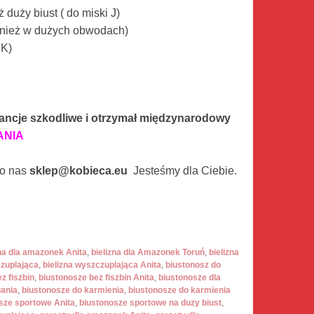
duży biust ( do miski J)
również w dużych obwodach)
 K)
i
ancje szkodliwe i otrzymał międzynarodowy
ANIA
do nas
sklep@kobieca.eu
Jesteśmy dla Ciebie.
zna dla amazonek Anita
,
bielizna dla Amazonek Toruń
,
bielizna
czuplająca
,
bielizna wyszczuplająca Anita
,
biustonosz do
z fiszbin
,
biustonosze bez fiszbin Anita
,
biustonosze dla
gania
,
biustonosze do karmienia
,
biustonosze do karmienia
sze sportowe Anita
,
biustonosze sportowe na duzy biust
,