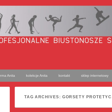
onosze sportowe
irma Anita
kolekcje Anita
kontakt
sklep internetowy
TAG ARCHIVES:
GORSETY PROTETYC