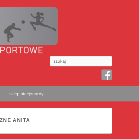
Search
sklep stacjonarny
ZNE ANITA