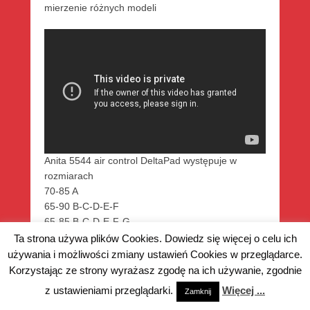
mierzenie różnych modeli
Anita 5544 air control DeltaPad występuje w
rozmiarach
70-85 A
65-90 B-C-D-E-F
65-85 B-C-D-E-F-G
65-80 B-C-D-E-F-G-H
Ta strona używa plików Cookies. Dowiedz się więcej o celu ich
używania i możliwości zmiany ustawień Cookies w przeglądarce.
Masz pytania ?
Zadzwoń 56 660 15 00 lub napisz
Korzystając ze strony wyrażasz zgodę na ich używanie, zgodnie
do nas sklep@kobieca.eu Jesteśmy dla Ciebie.
z ustawieniami przeglądarki.
Więcej ...
Zamknij
Staniki sportowe Anita dostępne w naszych