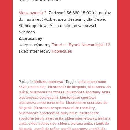
65- 85 B-C-D-E-F-G-H
Masz pytania ?
Zadzwoń 56 660 15 00 lub napisz
do nas sklep@kobieca.eu Jesteśmy dla Ciebie.
Staniki sportowe Anita dostępne w naszych
sklepach.
Zapraszamy
sklep stacjonarny
Toruń ul. Rynek Nowomiejski 12
sklep internetowy
Kobieca.eu
Posted in
bielizna sportowa
|
Tagged
anita momentum
5529
,
anita sklep
,
biustonosz do biegania
,
biustonosz do
tańca
,
biustonosz na fitness
,
biustonosz sportowy Anita
,
biustonosze do biegania
,
biustonosze sportowe
,
biustonosze sportowe Anita
,
biustonosze sportowe do
biegania
,
biustonosze sportowe duże rozmiary
,
biustonosze sportowe na duzy biust
,
biustonosze
sportowe toruń
,
sklep anita
,
sklep internetowy z bielizną
anita
,
sklep kobieca.eu
,
sklep z bielizną anita
,
stanik do
biegania
,
stanik do tańca
,
stanik sportowy
,
staniki do