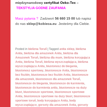
międzynarodowy
certyfikat Oeko-Tex
–
TEKSTYLIA GODNE ZAUFANIA
Masz pytania
?
Zadzwoń
56 660 15 00
lub napisz
do nas
sklep@kobieca.eu
Jesteśmy dla Ciebie.
Posted in
bielizna Toruń
|
Tagged
anita sklep
,
bielizna
Anita
,
bielizna dla amazonek Anita
,
bielizna dla
Amazonek Toruń
,
bielizna dla mam
,
bielizna korygująca
Anita
,
bielizna Toruń
,
bielizna wyszczuplająca
,
bielizna
wyszczuplająca Anita
,
biustonosz do biegania
,
biustonosz sportowy
,
biustonosze Anita
,
biustonosze
bez fiszbin
,
biustonosze bez fiszbin Anita
,
biustonosze
dla amazonek
,
biustonosze dla amazonek Toruń
,
biustonosze do biegania
,
biustonosze do karmienia
,
biustonosze do karmienia anita
,
biustonosze na duży
biust
,
biustonosze sportowe
,
biustonosze sportowe
Anita
,
biustonosze sportowe na duzy biust
,
biustonosze
sportowe toruń
,
body korygujące Anita
,
body
wyszczuplające
,
gorsety dla amazonek Anita
,
gorsety