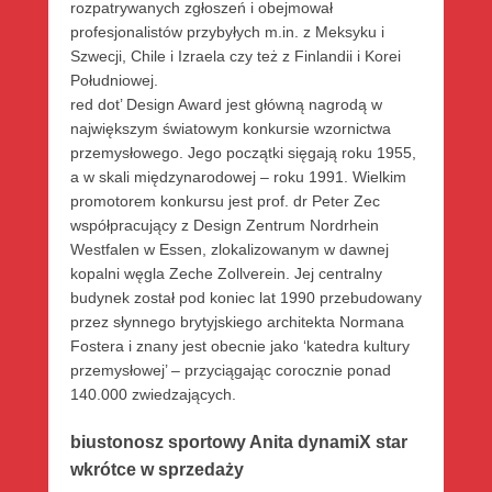
rozpatrywanych zgłoszeń i obejmował
profesjonalistów przybyłych m.in. z Meksyku i
Szwecji, Chile i Izraela czy też z Finlandii i Korei
Południowej.
red dot’ Design Award jest główną nagrodą w
największym światowym konkursie wzornictwa
przemysłowego. Jego początki sięgają roku 1955,
a w skali międzynarodowej – roku 1991. Wielkim
promotorem konkursu jest prof. dr Peter Zec
współpracujący z Design Zentrum Nordrhein
Westfalen w Essen, zlokalizowanym w dawnej
kopalni węgla Zeche Zollverein. Jej centralny
budynek został pod koniec lat 1990 przebudowany
przez słynnego brytyjskiego architekta Normana
Fostera i znany jest obecnie jako ‘katedra kultury
przemysłowej’ – przyciągając corocznie ponad
140.000 zwiedzających.
biustonosz sportowy Anita dynamiX star
wkrótce w sprzedaży