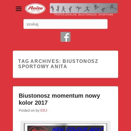
Profesjonalne biustonosze
Search
sportowe
Dlaczego biustonosz sportowy to konieczność
TAG ARCHIVES:
BIUSTONOSZ
SPORTOWY ANITA
Biustonosz momentum nowy
kolor 2017
Posted on
by
ERJ