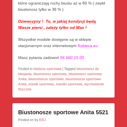
które ograniczają ruchy biustu aż w 80 % ( zwykł
biustonosz tylko w 38 % )
Dziewczyny ! To, w jakiej kondycji będą
Wasze piersi , zależy tylko od Was !
Wszystkie modele dostępne są w sklepie
stacjonarnym oraz internetowym
Kobieca.eu
Masz pytania zadzwoń
56 660 15 00
Posted in
bielizna sportowa
|
Tagged
biustonosz do
biegania
,
biustonosz sportowy
,
biustonosz sportowy
Anita
,
biustonosze sportowe
,
biustonosze sportowe
Anita
,
stanik sportowy
,
staniki sportowe
,
wychowanie
fizyczne
Biustonosze sportowe Anita 5521
Posted on
by
ERJ