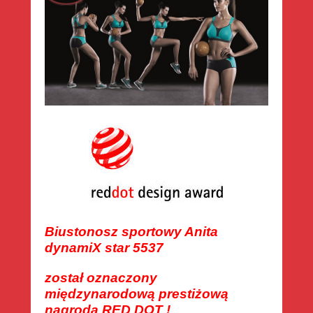
Biustonosz sportowy Anita
dynamiX star 5537
został oznaczony
międzynarodową prestiżową
nagrodą RED DOT !