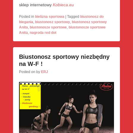
sklep internetowy
Kobieca.eu
Posted in
bielizna sportowa
|
Tagged
biustonosz do
biegania
,
biustonosz sportowy
,
biustonosz sportowy
Anita
,
biustonosze sportowe
,
biustonosze sportowe
Anita
,
nagroda red dot
Biustonosz sportowy niezbędny
na W-F !
Posted on
by
ERJ