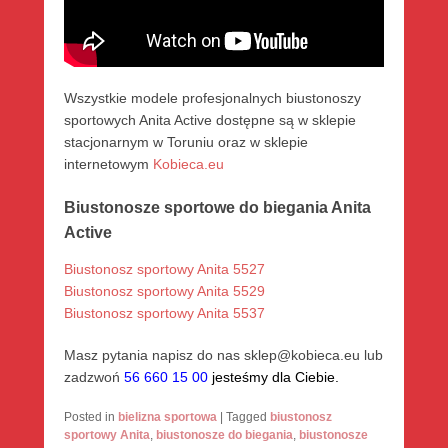
Wszystkie modele profesjonalnych biustonoszy
sportowych Anita Active dostępne są w sklepie
stacjonarnym w Toruniu oraz w sklepie
internetowym
Kobieca.eu
Biustonosze sportowe do biegania Anita
Active
Biustonosz sportowy Anita 5527
Biustonosz sportowy Anita 5529
Biustonosz sportowy Anita 5537
Masz pytania napisz do nas sklep@kobieca.eu lub
zadzwoń
56 660 15 00
jesteśmy dla Ciebie.
Posted in
bielizna sportowa
|
Tagged
biustonosz
sportowy Anita
,
biustonosze do biegania
,
biustonosze