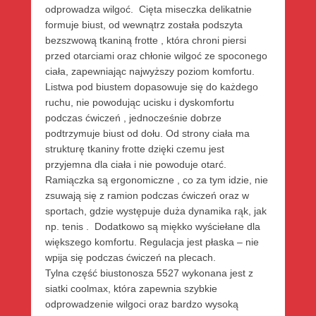
odprowadza wilgoć. Cięta miseczka delikatnie
formuje biust, od wewnątrz została podszyta
bezszwową tkaniną frotte , która chroni piersi
przed otarciami oraz chłonie wilgoć ze spoconego
ciała, zapewniając najwyższy poziom komfortu.
Listwa pod biustem dopasowuje się do każdego
ruchu, nie powodując ucisku i dyskomfortu
podczas ćwiczeń , jednocześnie dobrze
podtrzymuje biust od dołu. Od strony ciała ma
strukturę tkaniny frotte dzięki czemu jest
przyjemna dla ciała i nie powoduje otarć.
Ramiączka są ergonomiczne , co za tym idzie, nie
zsuwają się z ramion podczas ćwiczeń oraz w
sportach, gdzie występuje duża dynamika rąk, jak
np. tenis . Dodatkowo są miękko wyściełane dla
większego komfortu. Regulacja jest płaska – nie
wpija się podczas ćwiczeń na plecach.
Tylna część biustonosza 5527 wykonana jest z
siatki coolmax, która zapewnia szybkie
odprowadzenie wilgoci oraz bardzo wysoką