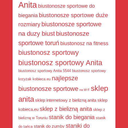
Anita
biustonosze sportowe do
biustonosze sportowe duże
biegania
biustonosze sportowe
rozmiary
na duzy biust
biustonosze
sportowe toruń
biustonosz na fitness
biustonosz sportowy
biustonosz sportowy Anita
biustonosz sportowy Anita 5544
biustonosz sportowy
najlepsze
krzyżak
kobieca.eu
sklep
biustonosze sportowe
na W-F
anita
sklep internetowy z bielizną anita
sklep
sklep z bielizną anita
kobieca.eu
sklep z
stanik do biegania
bielizną w Toruniu
stanik
staniki do
stanik do zumby
do tańca