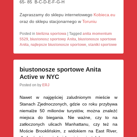
65- 85 B-C-D-E-F-G-H
Zapraszamy do sklepu internetowego
Kobieca.eu
oraz do sklepu stacjonarnego w
Toruniu
Posted in
bielizna sportowa
|
Tagged
anita momentum
5529
,
biustonosz sportowy Anita
,
biustonosze sportowe
Anita
,
najlepsze biustonosze sportowe
,
staniki sportowe
biustonosze sportowe Anita
Active w NYC
Posted on
by
ERJ
Nawet w najgęściej zaludnionym mieście w
Stanach Zjednoczonych, gdzie co roku przybywa
niemalże 50 milionów turystów, można znaleźć
miejsca do biegania. Nie ważne, czy to na
zatłoczonych ulicach Manhattanu, czy też na
Moście Brooklińskim, z widokiem na East River,