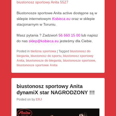
biustonosz sportowy Anita 5527
Biustonosze sportowe Anita active dostępne są w
sklepie internetowym
Kobieca.eu
oraz w sklepie
stacjonarnym w Toruniu.
Masz pytania ? Zadzwoń
56 660 15 00
lub napisz
do nas
sklep@kobieca.eu
jesteśmy dla Ciebie.
Posted in
bielizna sportowa
|
Tagged
biustonosz do
biegania
,
biustonosz do sportu
,
biustonosz sportowy
Anita
,
biustonosze do biegania
,
biustonosze sportowe
,
biustonosze sportowe Anita
biustonosz sportowy Anita
dynamiX star NAGRODZONY !!!
Posted on
by
ERJ