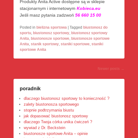
Produkty Anita Active dostępne są w sklepie
stacjonarnym i internetowym
Kobieca.eu
Jeśli masz pytania zadzwoń
56 660 15 00
Posted in
bielizna sportowa
|
Tagged
biustonosz do
sportu
,
biustonosz sportowy
,
biustonosz sportowy
Anita
,
biustonosze sportowe
,
biustonosze sportowe
Anita
,
stanik sportowy
,
staniki sportowe
,
staniki
sportowe Anita
Post
Newer posts
→
navigation
poradnik
dlaczego biustonosz sportowy to konieczność ?
zalety biustonosza sportowego
stopnie podtrzymania biustu
jak dopasować biustonosz sportowy
dlaczego Twoja córka unika ćwiczeń ?
wywiad z Dr. Beckstein
biustonosze sportowe Anita – opinie