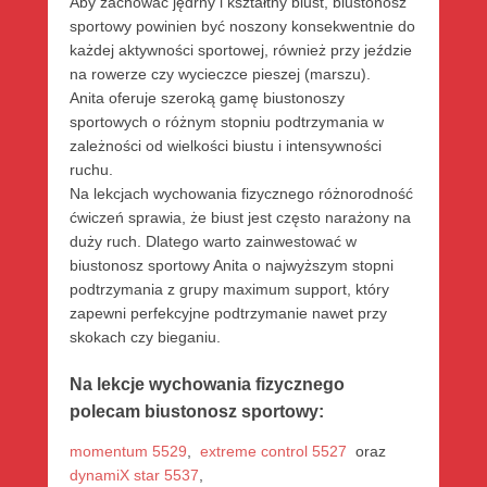
Aby zachować jędrny i kształtny biust, biustonosz
sportowy powinien być noszony konsekwentnie do
każdej aktywności sportowej, również przy jeździe
na rowerze czy wycieczce pieszej (marszu).
Anita oferuje szeroką gamę biustonoszy
sportowych o różnym stopniu podtrzymania w
zależności od wielkości biustu i intensywności
ruchu.
Na lekcjach wychowania fizycznego różnorodność
ćwiczeń sprawia, że biust jest często narażony na
duży ruch. Dlatego warto zainwestować w
biustonosz sportowy Anita o najwyższym stopni
podtrzymania z grupy maximum support, który
zapewni perfekcyjne podtrzymanie nawet przy
skokach czy bieganiu.
Na lekcje wychowania fizycznego
polecam biustonosz sportowy:
momentum 5529
,
extreme control 5527
oraz
dynamiX star 5537
,