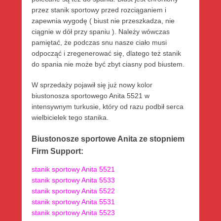
przez stanik sportowy przed rozciąganiem i
zapewnia wygodę ( biust nie przeszkadza, nie
ciągnie w dół przy spaniu ). Należy wówczas
pamiętać, że podczas snu nasze ciało musi
odpocząć i zregenerować się, dlatego też stanik
do spania nie może być zbyt ciasny pod biustem.
W sprzedaży pojawił się już nowy kolor
biustonosza sportowego Anita 5521 w
intensywnym turkusie, który od razu podbił serca
wielbicielek tego stanika.
Biustonosze sportowe Anita ze stopniem
Firm Support:
stanik sportowy Anita 5521
stanik sportowy Anita 5533
stanik sportowy Anita 5522
stanik sportowy Anita 5531
stanik sportowy Anita 5523