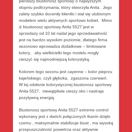
pierwszy biustonosz sportowy o najwyższym
stopniu podtrzymania, który stworzyła Anita. Jego
zalety szybko doceniły klientki i stał się ulubionym
modelem wielu aktywnych sportowo kobiet. Mimo
iż biustonosz sportowy Anita 5527 jest w
sprzedaży od 10 lat nadal jego sprzedawalność
jest na bardzo wysokim poziomie, dlatego firma
sezonowo wprowadza dodatkowe – limitowane
kolory, aby wielbicielki tego modelu mogły
cieszyć się najmodniejszą kolorystyką.
Kolorem tego sezonu jest cayenne – kolor pieprzu
kajeńskiego, czyli głęboka, zgaszona czerwień.
W tej odsłonie kolorystycznej biustonosz sportowy
Anita 5527, niewątpliwie cieszy oko i nastraja
pozytywną energią.
Biustonosz sportowy Anita 5527 extreme control
wykonany jest z dwóch połączonych tkanin dzięki
czemu , maksymalnie stabilizuje biust , ma wysoką
przepuszczalność powietrza oraz aktywnie